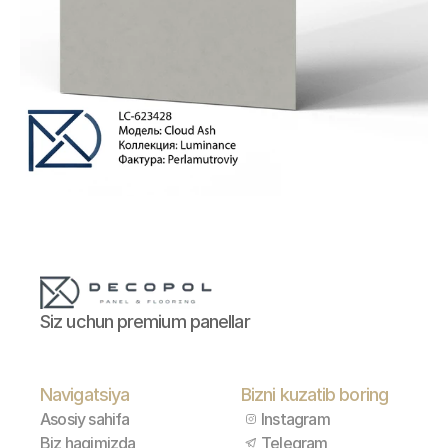
Siz uchun premium panellar
Navigatsiya
Bizni kuzatib boring
Asosiy sahifa
Instagram
Biz haqimizda
Telegram