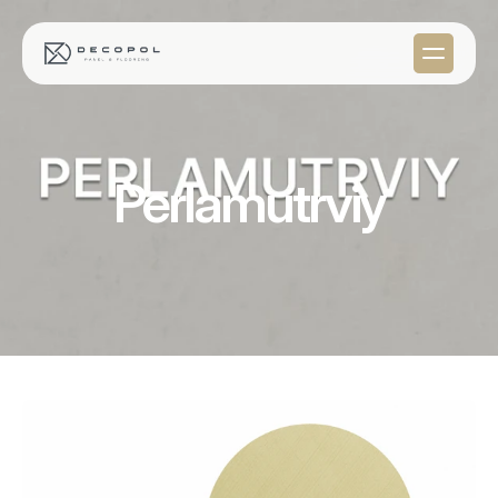
Perlamutrviy