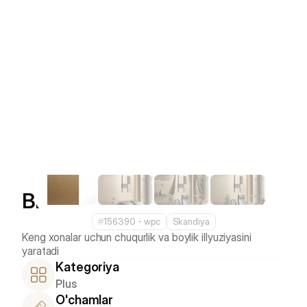
Bronze Wave
#
156390 - wpс
Skandiya
Keng xonalar uchun chuqurlik va boylik illyuziyasini 
Kategoriya
Plus
O'chamlar