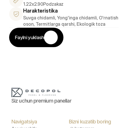
1.22x2.90
Podzakaz
Harakteristika
Suvga chidamli, Yong'inga chidamli, O'rnatish 
oson, Termitlarga qarshi, Ekologik toza
Faylni yuklash
Siz uchun premium panellar
Navigatsiya
Bizni kuzatib boring