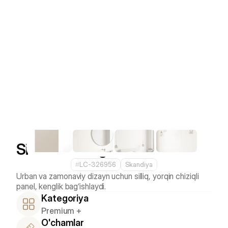
Silver Moonlight 
#
LC-326956
Skandiya
Urban va zamonaviy dizayn uchun silliq, yorqin chiziqli 
Kategoriya
Premium +
O'chamlar