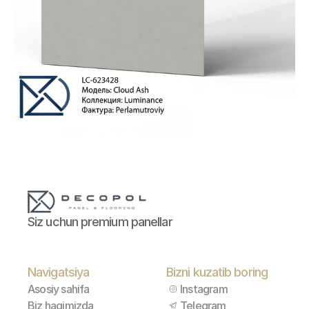
Siz uchun premium panellar
Navigatsiya
Bizni kuzatib boring
Asosiy sahifa
Instagram
Biz haqimizda
Telegram