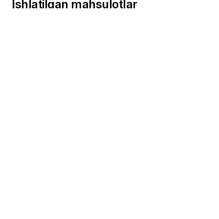
Ishlatilgan mahsulotlar
8
10
Panellar soni
Stick soni
16
Kley soni
Boshqa zonalarimiz