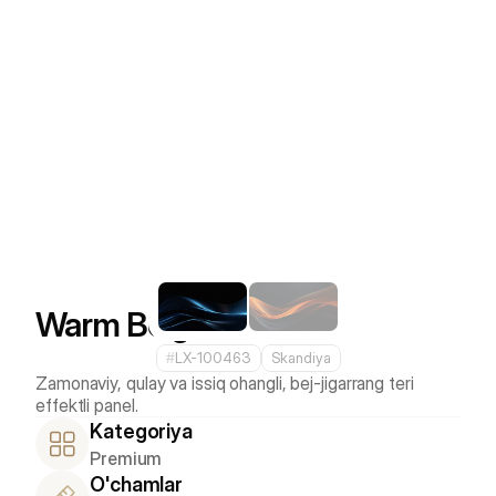
Warm Beige
#
LX-100463
Skandiya
Zamonaviy, qulay va issiq ohangli, bej-jigarrang teri 
Kategoriya
Premium
O'chamlar