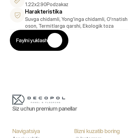
1.22x2.90
Podzakaz
Harakteristika
Suvga chidamli, Yong'inga chidamli, O'rnatish 
oson, Termitlarga qarshi, Ekologik toza
Faylni yuklash
Siz uchun premium panellar
Navigatsiya
Bizni kuzatib boring