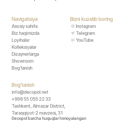
Navigatsiya
Bizni kuzatib boring
Asosiy sahifa
Instagram
Biz haqimizda
Telegram
Loyihalar
YouTube
Kolleksiyalar
Dizaynerlarga
Showroom
Bog'lanish
Bog'lanish
info@decopol.net
+998 55 055 22 33
Tashkent, Almazar District, 
Taraqqiyot-2 mavzesi, 31
Decopol barcha huquqlar himoyalangan