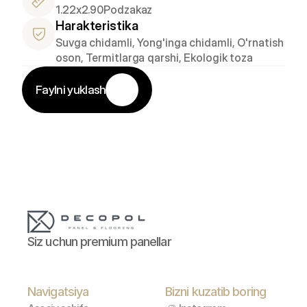
1.22x2.90
Podzakaz
Harakteristika
Suvga chidamli, Yong'inga chidamli, O'rnatish 
oson, Termitlarga qarshi, Ekologik toza
Faylni yuklash
Siz uchun premium panellar
Navigatsiya
Bizni kuzatib boring