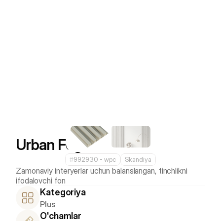
Urban Fog
#
992930 - wpс
Skandiya
Zamonaviy interyerlar uchun balanslangan, tinchlikni 
Kategoriya
Plus
O'chamlar