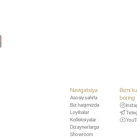
Navigatsiya
Bizni ku
Asosiy sahifa
boring
Biz haqimizda
Inst
Loyihalar
Tele
Kolleksiyalar
YouT
Dizaynerlarga
Showroom