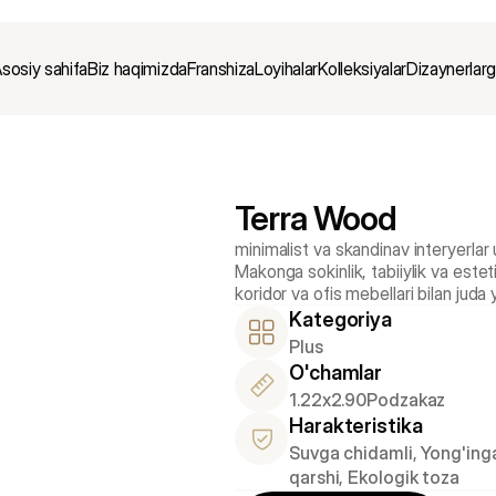
sosiy sahifa
Biz haqimizda
Franshiza
Loyihalar
Kolleksiyalar
Dizaynerlar
Terra Wood
minimalist va skandinav interyerlar 
Makonga sokinlik, tabiiylik va este
Kategoriya
Plus
O'chamlar
1.22x2.90
Podzakaz
Harakteristika
Suvga chidamli, Yong'inga
qarshi, Ekologik toza