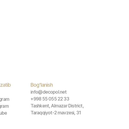
zatib 
Bog'lanish
info@decopol.net
+998 55 055 22 33
agram
Tashkent, Almazar District, 
gram
Taraqqiyot-2 mavzesi, 31
ube