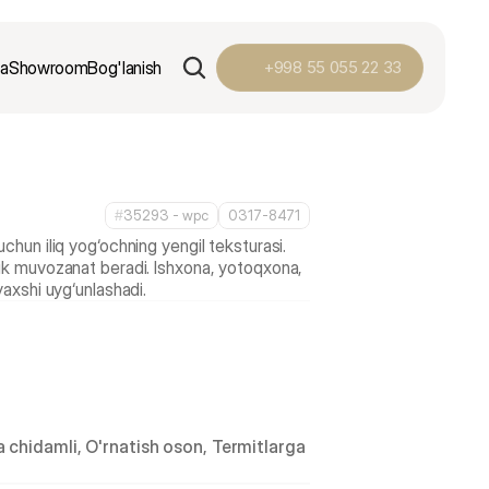
ga
Showroom
Bog'lanish
+998 55 055 22 33
#
35293 - wpс
0317-8471
uchun iliq yog‘ochning yengil teksturasi. 
tik muvozanat beradi. Ishxona, yotoqxona, 
 chidamli, O'rnatish oson, Termitlarga 