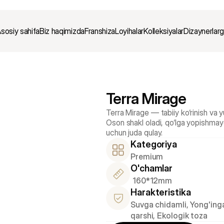
sosiy sahifa
Biz haqimizda
Franshiza
Loyihalar
Kolleksiyalar
Dizaynerlar
Terra Mirage 
Terra Mirage — tabiiy ko‘rinish va 
Oson shakl oladi, qo‘lga yopishmaydi 
uchun juda qulay.
Kategoriya
Premium
O'chamlar
 160*12mm
Harakteristika
Suvga chidamli, Yong'inga
qarshi, Ekologik toza