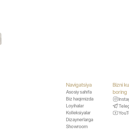
Navigatsiya
Bizni ku
Asosiy sahifa
boring
Biz haqimizda
Inst
Loyihalar
Tele
Kolleksiyalar
YouT
Dizaynerlarga
Showroom