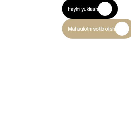
Faylni yuklash
Mahsulotni sotib olish