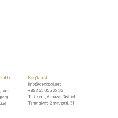
zatib 
Bog'lanish
info@decopol.net
+998 55 055 22 33
agram
Tashkent, Almazar District, 
gram
Taraqqiyot-2 mavzesi, 31
ube