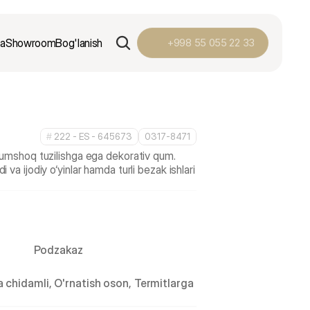
ga
Showroom
Bog'lanish
+998 55 055 22 33
#
 222 - ES - 645673
0317-8471
yumshoq tuzilishga ega dekorativ qum. 
va ijodiy o‘yinlar hamda turli bezak ishlari 
Podzakaz
 chidamli, O'rnatish oson, Termitlarga 