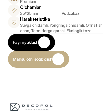
Premium
O'chamlar
25*25mm
Podzakaz
Harakteristika
Suvga chidamli, Yong'inga chidamli, O'rnatish 
oson, Termitlarga qarshi, Ekologik toza
Faylni yuklash
Mahsulotni sotib olish