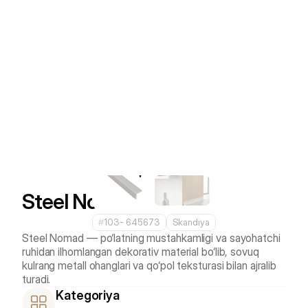
Steel Nomad 
#
103- 645673
Skandiya
Steel Nomad — po‘latning mustahkamligi va sayohatchi 
ruhidan ilhomlangan dekorativ material bo‘lib, sovuq 
kulrang metall ohanglari va qo‘pol teksturasi bilan ajralib 
turadi.
Kategoriya