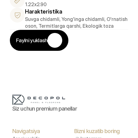
1.22x2.90
Harakteristika
Suvga chidamli, Yong'inga chidamli, O'rnatish 
oson, Termitlarga qarshi, Ekologik toza
Faylni yuklash
Siz uchun premium panellar
Navigatsiya
Bizni kuzatib boring