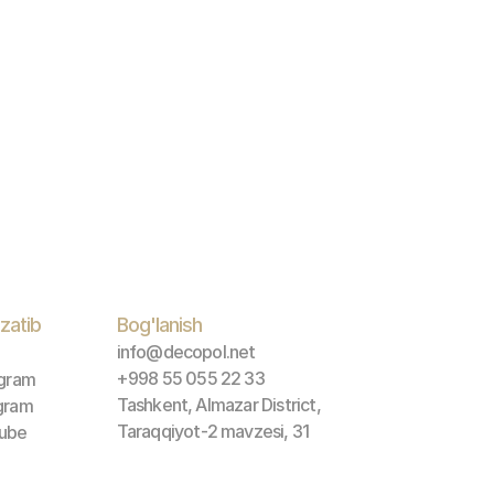
zatib 
Bog'lanish
info@decopol.net
+998 55 055 22 33
agram
Tashkent, Almazar District, 
gram
Taraqqiyot-2 mavzesi, 31
ube