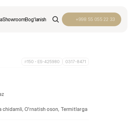
ga
Showroom
Bog'lanish
+998 55 055 22 33
#
150 - ES-425980
0317-8471
az
 chidamli, O'rnatish oson, Termitlarga 