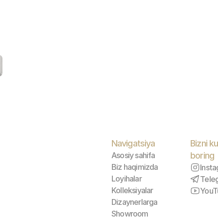
Navigatsiya
Bizni ku
Asosiy sahifa
boring
Biz haqimizda
Inst
Loyihalar
Tele
Kolleksiyalar
YouT
Dizaynerlarga
Showroom