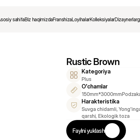
sosiy sahifa
Biz haqimizda
Franshiza
Loyihalar
Kolleksiyalar
Dizaynerlar
Rustic Brown
Kategoriya
Plus
O'chamlar
150mm*3000mm
Podzak
Harakteristika
Suvga chidamli, Yong'inga
qarshi, Ekologik toza
Faylni yuklash