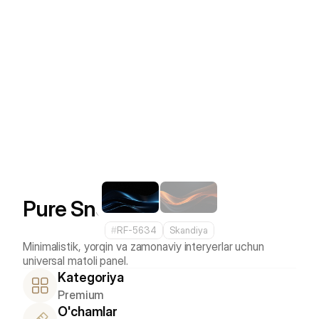
Pure Snow
#
RF-5634
Skandiya
Minimalistik, yorqin va zamonaviy interyerlar uchun 
Kategoriya
Premium
O'chamlar