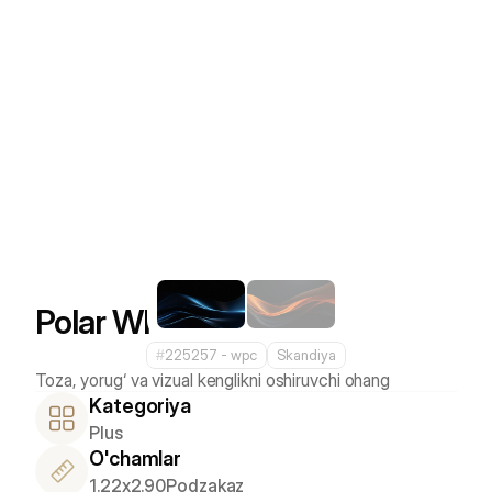
Polar White
#
225257 - wpс
Skandiya
Kategoriya
Plus
O'chamlar
1.22x2.90
Podzakaz