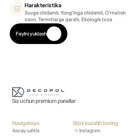
Harakteristika
Suvga chidamli, Yong'inga chidamli, O'rnatish 
oson, Termitlarga qarshi, Ekologik toza
Faylni yuklash
Siz uchun premium panellar
Navigatsiya
Bizni kuzatib boring
Asosiy sahifa
Instagram