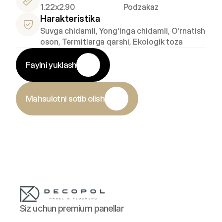
1.22x2.90
Podzakaz
Harakteristika
Suvga chidamli, Yong'inga chidamli, O'rnatish 
oson, Termitlarga qarshi, Ekologik toza
Faylni yuklash
Mahsulotni sotib olish
Siz uchun premium panellar