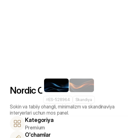
Nordic Oak
#
ES-528964
Skandiya
Sokin va tabiiy ohangli, minimalizm va skandinaviya 
Kategoriya
Premium
O'chamlar