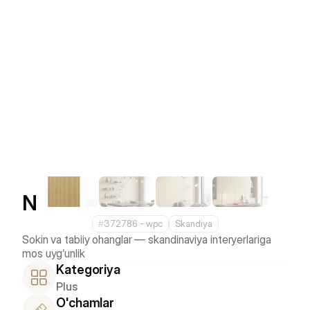
Nordic Birch
#
372786 - wpс
Skandiya
Sokin va tabiiy ohanglar — skandinaviya interyerlariga 
Kategoriya
Plus
O'chamlar