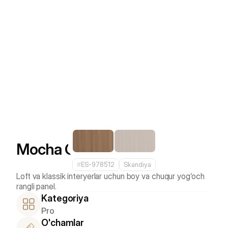
Mocha Oak
#
ES-978512
Skandiya
Loft va klassik interyerlar uchun boy va chuqur yog‘och 
Kategoriya
Pro
O'chamlar