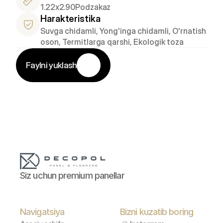
1.22x2.90
Podzakaz
Harakteristika
Suvga chidamli, Yong'inga chidamli, O'rnatish 
oson, Termitlarga qarshi, Ekologik toza
Faylni yuklash
Siz uchun premium panellar
Navigatsiya
Bizni kuzatib boring