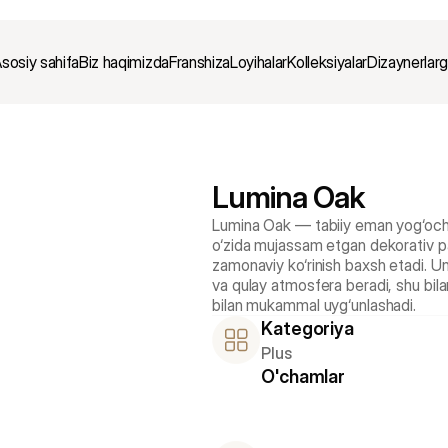
sosiy sahifa
Biz haqimizda
Franshiza
Loyihalar
Kolleksiyalar
Dizaynerlar
Lumina Oak
Lumina Oak — tabiiy eman yog‘ochini
o‘zida mujassam etgan dekorativ pane
zamonaviy ko‘rinish baxsh etadi. Un
va qulay atmosfera beradi, shu bila
bilan mukammal uyg‘unlashadi.
Kategoriya
Plus
O'chamlar