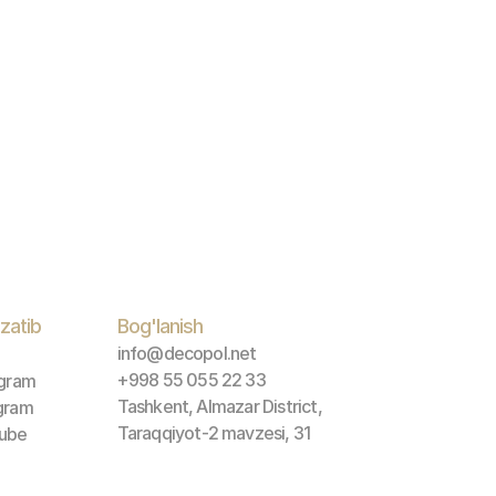
zatib 
Bog'lanish
info@decopol.net
+998 55 055 22 33
agram
Tashkent, Almazar District, 
gram
Taraqqiyot-2 mavzesi, 31
ube