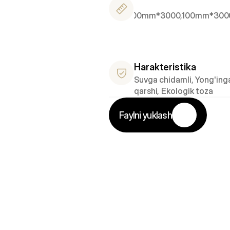
300mm*3000,100mm*30
Harakteristika
Suvga chidamli, Yong'inga
qarshi, Ekologik toza
Faylni yuklash