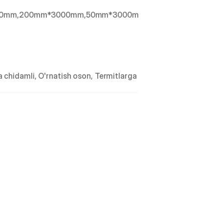
z
00mm,200mm*3000mm,50mm*3000mm
a
k
a
z
 chidamli, O'rnatish oson, Termitlarga 