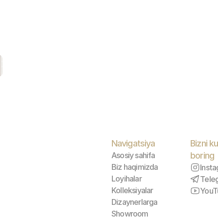
Navigatsiya
Bizni ku
Asosiy sahifa
boring
Biz haqimizda
Inst
Loyihalar
Tele
Kolleksiyalar
YouT
Dizaynerlarga
Showroom