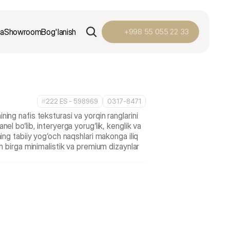
ga
Showroom
Bog'lanish
+998 55 055 22 33
#
222 ES - 598969
0317-8471
ng nafis teksturasi va yorqin ranglarini 
l bo‘lib, interyerga yorug‘lik, kenglik va 
ing tabiiy yog‘och naqshlari makonga iliq 
n birga minimalistik va premium dizaynlar 
P
o
d