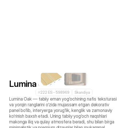
Lumina Oak
#
222 ES - 598969
Skandiya
Lumina Oak — tabiiy eman yog‘ochining nafis teksturasi 
va yorqin ranglarini o‘zida mujassam etgan dekorativ 
panel bo‘lib, interyerga yorug‘lik, kenglik va zamonaviy 
ko‘rinish baxsh etadi. Uning tabiiy yog‘och naqshlari 
makonga iliq va qulay atmosfera beradi, shu bilan birga 
minimalistik va premium dizaynlar bilan mukammal 