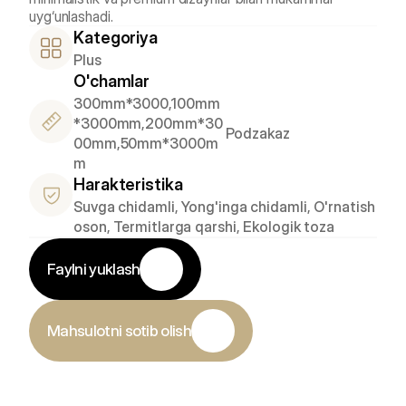
uyg‘unlashadi.
Kategoriya
Plus
O'chamlar
300mm*3000,100mm
*3000mm,200mm*30
Podzakaz
00mm,50mm*3000m
m
Harakteristika
Suvga chidamli, Yong'inga chidamli, O'rnatish 
oson, Termitlarga qarshi, Ekologik toza
Faylni yuklash
Mahsulotni sotib olish