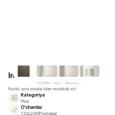
Iron Dust
#
209960 - wpс
Skandiya
Kategoriya
Plus
O'chamlar
1.22x2.90
Podzakaz