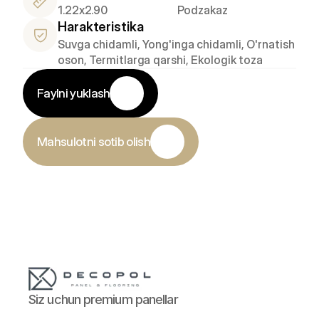
1.22x2.90
Podzakaz
Harakteristika
Suvga chidamli, Yong'inga chidamli, O'rnatish 
oson, Termitlarga qarshi, Ekologik toza
Faylni yuklash
Mahsulotni sotib olish
Siz uchun premium panellar