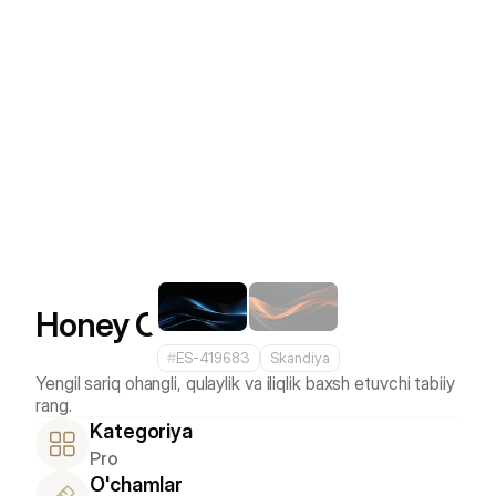
Honey Oak
#
ES-419683
Skandiya
Yengil sariq ohangli, qulaylik va iliqlik baxsh etuvchi tabiiy 
Kategoriya
Pro
O'chamlar