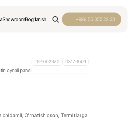
ga
Showroom
Bog'lanish
+998 55 055 22 33
#
SP-002-MG
0317-8471
 chidamli, O'rnatish oson, Termitlarga 