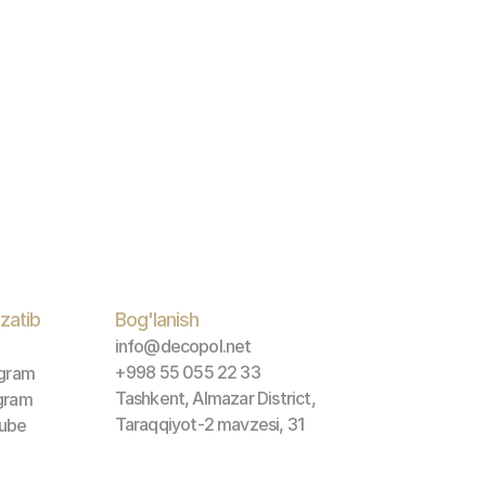
zatib 
Bog'lanish
info@decopol.net
+998 55 055 22 33
agram
Tashkent, Almazar District, 
gram
Taraqqiyot-2 mavzesi, 31
ube