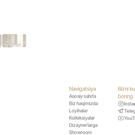
Navigatsiya
Bizni ku
Asosiy sahifa
boring
Biz haqimizda
Inst
Loyihalar
Tele
Kolleksiyalar
YouT
Dizaynerlarga
Showroom