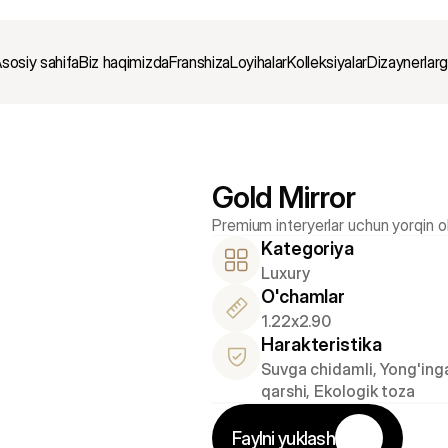
sosiy sahifa
Biz haqimizda
Franshiza
Loyihalar
Kolleksiyalar
Dizaynerlar
Gold Mirror
Kategoriya
Luxury
O'chamlar
1.22x2.90
Harakteristika
Suvga chidamli, Yong'inga
qarshi, Ekologik toza
Faylni yuklash