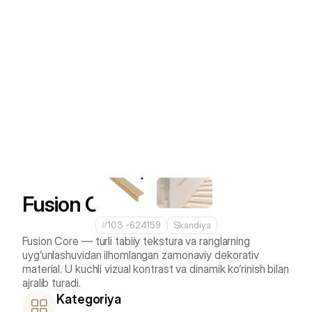
Fusion Core
#
103 -624159
Skandiya
Fusion Core — turli tabiiy tekstura va ranglarning 
uyg‘unlashuvidan ilhomlangan zamonaviy dekorativ 
material. U kuchli vizual kontrast va dinamik ko‘rinish bilan 
ajralib turadi.
Kategoriya