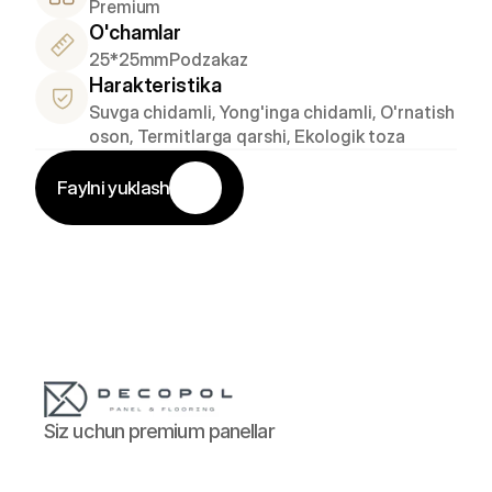
Premium
O'chamlar
25*25mm
Podzakaz
Harakteristika
Suvga chidamli, Yong'inga chidamli, O'rnatish 
oson, Termitlarga qarshi, Ekologik toza
Faylni yuklash
Siz uchun premium panellar