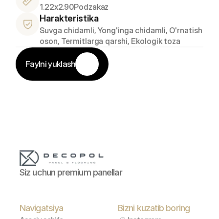
1.22x2.90
Podzakaz
Harakteristika
Suvga chidamli, Yong'inga chidamli, O'rnatish 
oson, Termitlarga qarshi, Ekologik toza
Faylni yuklash
Siz uchun premium panellar
Navigatsiya
Bizni kuzatib boring