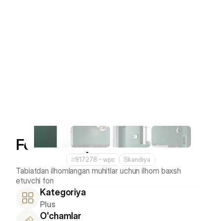
Forest Deep
#
917278 - wpс
Skandiya
Tabiatdan ilhomlangan muhitlar uchun ilhom baxsh 
Kategoriya
Plus
O'chamlar