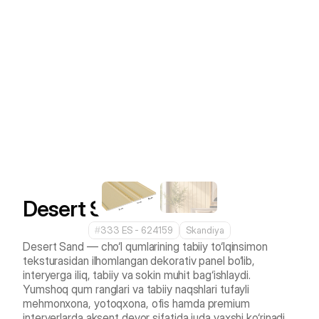
Desert Sand
#
333 ES - 624159
Skandiya
Desert Sand — cho‘l qumlarining tabiiy to‘lqinsimon 
teksturasidan ilhomlangan dekorativ panel bo‘lib, 
interyerga iliq, tabiiy va sokin muhit bag‘ishlaydi. 
Yumshoq qum ranglari va tabiiy naqshlari tufayli 
mehmonxona, yotoqxona, ofis hamda premium 
interyerlarda aksent devor sifatida juda yaxshi ko‘rinadi.