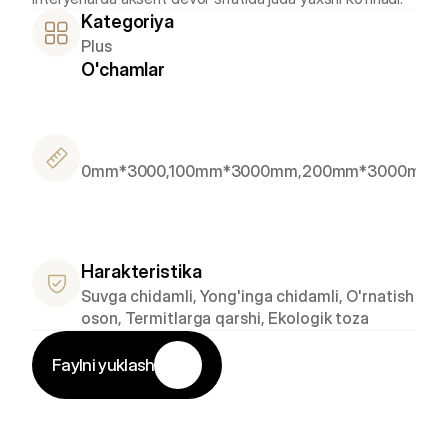
Kategoriya
Plus
O'chamlar
P
o
d
z
300mm*3000,100mm*3000mm,200mm*3000mm
a
k
a
z
Harakteristika
Suvga chidamli, Yong'inga chidamli, O'rnatish 
oson, Termitlarga qarshi, Ekologik toza
Faylni yuklash