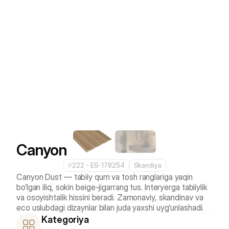
Canyon Dust 
#
222 - ES-178254
Skandiya
Canyon Dust — tabiiy qum va tosh ranglariga yaqin 
bo‘lgan iliq, sokin beige-jigarrang tus. Interyerga tabiiylik 
va osoyishtalik hissini beradi. Zamonaviy, skandinav va 
eco uslubdagi dizaynlar bilan juda yaxshi uyg‘unlashadi.
Kategoriya