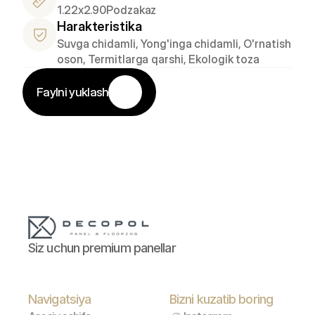
1.22x2.90
Podzakaz
Harakteristika
Suvga chidamli, Yong'inga chidamli, O'rnatish 
oson, Termitlarga qarshi, Ekologik toza
Faylni yuklash
Siz uchun premium panellar
Navigatsiya
Bizni kuzatib boring