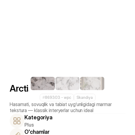
Arctic Marble
#
869303 - wpс
Skandiya
Hasamati, sovuqlik va tabiat uyg‘unligidagi marmar 
Kategoriya
Plus
O'chamlar