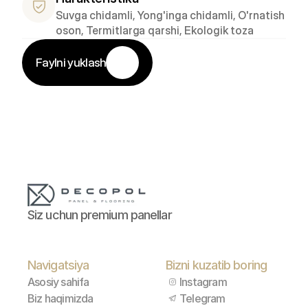
Suvga chidamli, Yong'inga chidamli, O'rnatish 
oson, Termitlarga qarshi, Ekologik toza
Faylni yuklash
Siz uchun premium panellar
Navigatsiya
Bizni kuzatib boring
Asosiy sahifa
Instagram
Biz haqimizda
Telegram