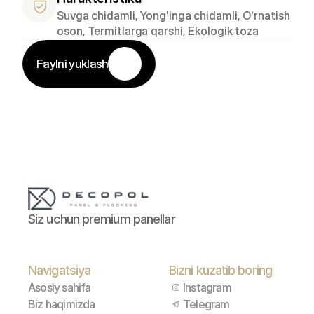
Suvga chidamli, Yong'inga chidamli, O'rnatish 
oson, Termitlarga qarshi, Ekologik toza
Faylni yuklash
Siz uchun premium panellar
Navigatsiya
Bizni kuzatib boring
Asosiy sahifa
Instagram
Biz haqimizda
Telegram