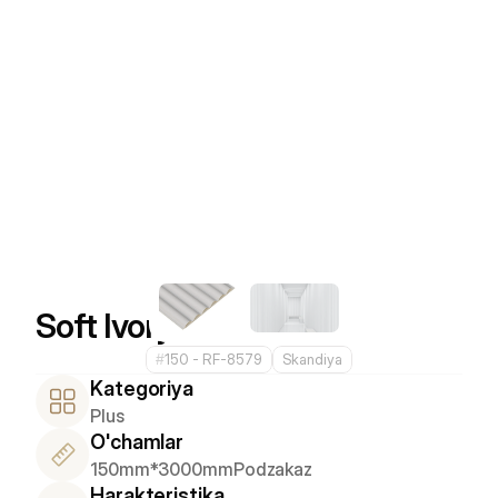
Soft Ivory
#
150 - RF-8579
Skandiya
Kategoriya
Plus
O'chamlar
150mm*3000mm
Podzakaz
Harakteristika