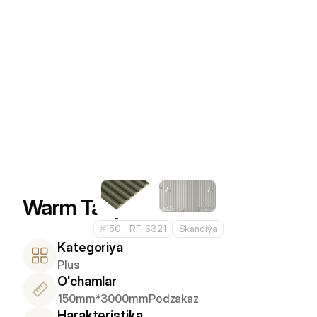
Warm Taupe
#
150 - RF-6321
Skandiya
Kategoriya
Plus
O'chamlar
150mm*3000mm
Podzakaz
Harakteristika