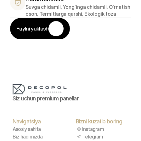
Suvga chidamli, Yong'inga chidamli, O'rnatish 
oson, Termitlarga qarshi, Ekologik toza
Faylni yuklash
Siz uchun premium panellar
Navigatsiya
Bizni kuzatib boring
Asosiy sahifa
Instagram
Biz haqimizda
Telegram