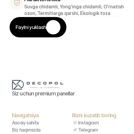
Suvga chidamli, Yong'inga chidamli, O'rnatish 
oson, Termitlarga qarshi, Ekologik toza
Faylni yuklash
Siz uchun premium panellar
Navigatsiya
Bizni kuzatib boring
Asosiy sahifa
Instagram
Biz haqimizda
Telegram