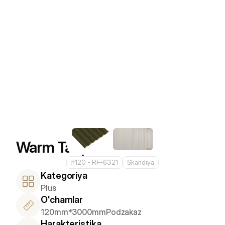
Warm Taupe
#
120 - RF-6321
Skandiya
Kategoriya
Plus
O'chamlar
120mm*3000mm
Podzakaz
Harakteristika