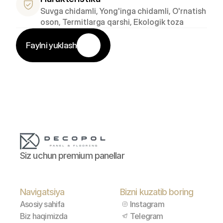
Suvga chidamli, Yong'inga chidamli, O'rnatish 
oson, Termitlarga qarshi, Ekologik toza
Faylni yuklash
Siz uchun premium panellar
Navigatsiya
Bizni kuzatib boring
Asosiy sahifa
Instagram
Biz haqimizda
Telegram