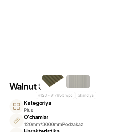
Walnut Silk
#
120 - 917833 wpc
Skandiya
Kategoriya
Plus
O'chamlar
120mm*3000mm
Podzakaz
Harakteristika