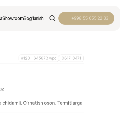
ga
Showroom
Bog'lanish
+998 55 055 22 33
#
120 - 645673 wpc
0317-8471
az
 chidamli, O'rnatish oson, Termitlarga 