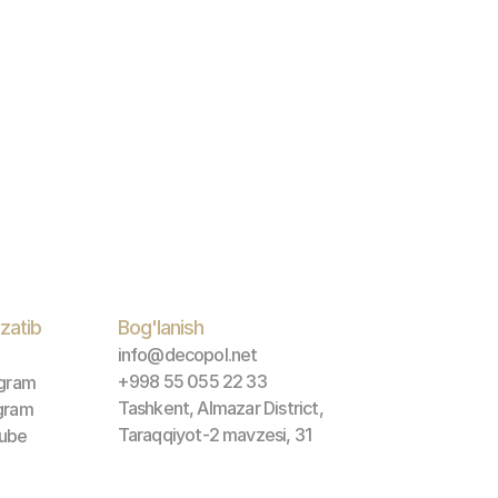
zatib 
Bog'lanish
info@decopol.net
+998 55 055 22 33
agram
Tashkent, Almazar District, 
gram
Taraqqiyot-2 mavzesi, 31
ube