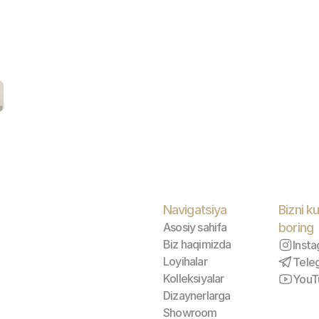
Navigatsiya
Bizni ku
Asosiy sahifa
boring
Biz haqimizda
Inst
Loyihalar
Tele
Kolleksiyalar
YouT
Dizaynerlarga
Showroom