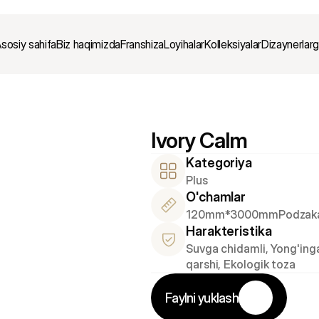
sosiy sahifa
Biz haqimizda
Franshiza
Loyihalar
Kolleksiyalar
Dizaynerlar
Ivory Calm
Kategoriya
Plus
O'chamlar
120mm*3000mm
Podzak
Harakteristika
Suvga chidamli, Yong'inga
qarshi, Ekologik toza
Faylni yuklash