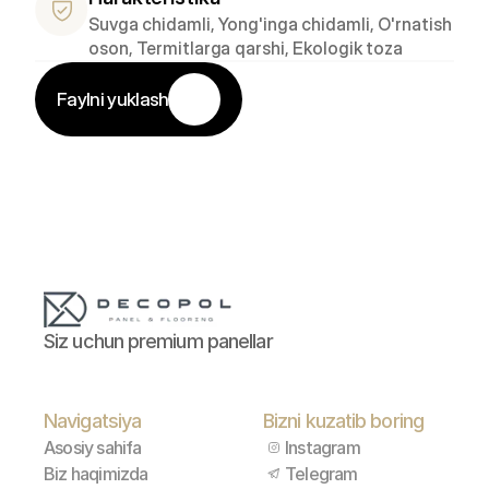
Suvga chidamli, Yong'inga chidamli, O'rnatish 
oson, Termitlarga qarshi, Ekologik toza
Faylni yuklash
Siz uchun premium panellar
Navigatsiya
Bizni kuzatib boring
Asosiy sahifa
Instagram
Biz haqimizda
Telegram