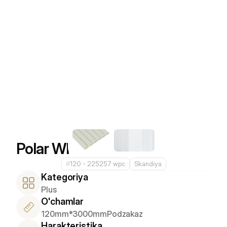
Polar White
#
120 - 225257 wpc
Skandiya
Kategoriya
Plus
O'chamlar
120mm*3000mm
Podzakaz
Harakteristika